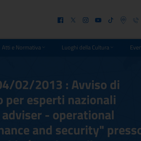
Facebook
Twitter
Instagram
Youtube
Tiktok
Podcast
Telefo
Atti e Normativa
Luoghi della Cultura
Even
 04/02/2013 : Avviso di
 per esperti nazionali
" adviser - operational
nance and security" press