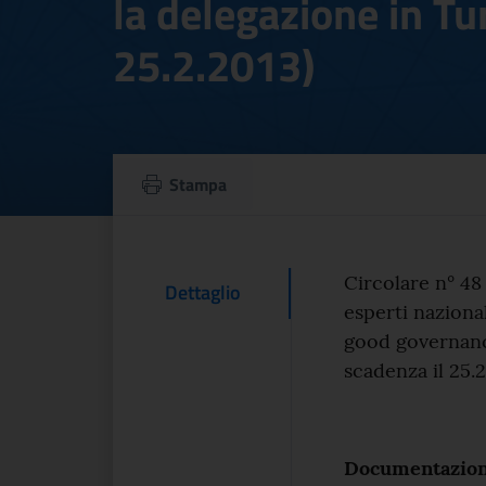
la delegazione in Tu
25.2.2013)
Circolare n° 48 d
Stampa
Testo d
Circolare n° 48
Contenuto Del
Dettaglio
esperti nazional
good governance
scadenza il 25.2
Documentazio