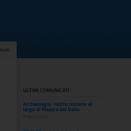
di pubblicazione bando p
ividi
ULTIMI COMUNICATI
Archeologia, relitto romano al
largo di Mazara del Vallo
8 Agosto 2026