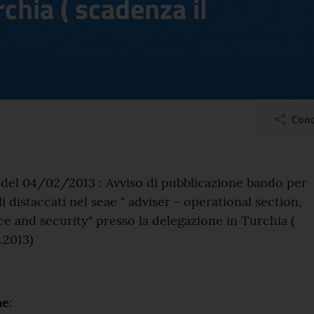
rchia ( scadenza il
el 04/02/2013 : Avviso 
Cond
el comunicato
 del 04/02/2013 : Avviso di pubblicazione bando per
i distaccati nel seae " adviser - operational section,
 and security" presso la delegazione in Turchia (
.2013)
ne
: