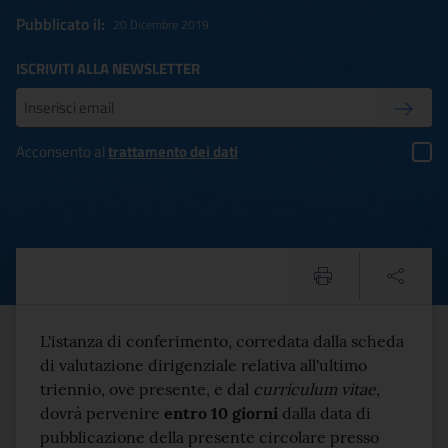
Pubblicato il:
20 Dicembre 2019
ISCRIVITI ALLA NEWSLETTER
Inserisci la tua mail
Conferm
Acconsento al
trattamento dei dati
Circolare n.425/2019 DG-OR:
Testo del comunicato
L'istanza di conferimento, corredata dalla scheda
di valutazione dirigenziale relativa all'ultimo
triennio, ove presente, e dal
curriculum vitae
,
dovrà pervenire
entro 10 giorni
dalla data di
pubblicazione della presente circolare presso