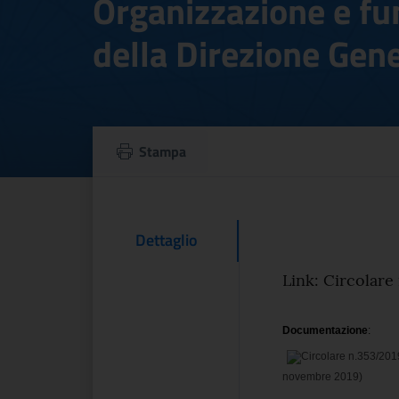
Organizzazione e f
della Direzione Gene
Circolare n.353/2
Stampa
Testo d
Contenuto Del
Dettaglio
Link: Circolare
Documentazione
:
novembre 2019)