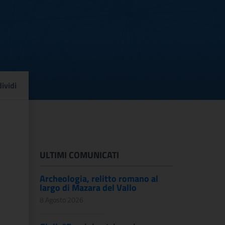
 circolare n. 343 del 31
ividi
ULTIMI COMUNICATI
Archeologia, relitto romano al
largo di Mazara del Vallo
8 Agosto 2026