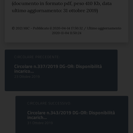
(documento in formato pdf, peso 410 Kb, data
ultimo aggiornamento: 31 ottobre 2019)
© 2021 MiC - Pubblicato il 2020-04-14 17:50:32 / Ultimo aggiornamento
2020-11-04 11:50:24
Sfoglia comunicati
CIRCOLARE PRECEDENTE:
Circolare n.337/2019 DG-OR: Disponibilità
incarico...
23 Ottobre 2019
CIRCOLARE SUCCESSIVO:
Circolare n.343/2019 DG-OR: Disponibilità
incarich...
31 Ottobre 2019