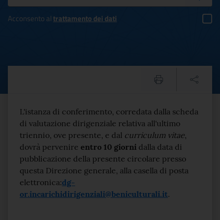
Acconsento al
trattamento dei dati
Circolare n.342/2019 DG-OR:
Testo del comunicato
L'istanza di conferimento, corredata dalla scheda
di valutazione dirigenziale relativa all'ultimo
triennio, ove presente, e dal
curriculum vitae
,
dovrà pervenire
entro 10 giorni
dalla data di
pubblicazione della presente circolare presso
questa Direzione generale, alla casella di posta
elettronica:
dg-
or.incarichidirigenziali@beniculturali.it
.