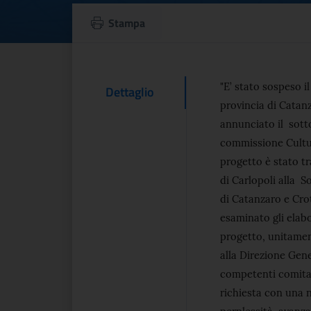
Calabria, Borgonz
Stampa
Testo d
"E’ stato sospeso i
Contenuto Del
Dettaglio
provincia di Catanz
annunciato il sott
commissione Cultur
progetto è stato t
di Carlopoli alla S
di Catanzaro e Cro
esaminato gli elab
progetto, unitamen
alla Direzione Gene
competenti comitat
richiesta con una n