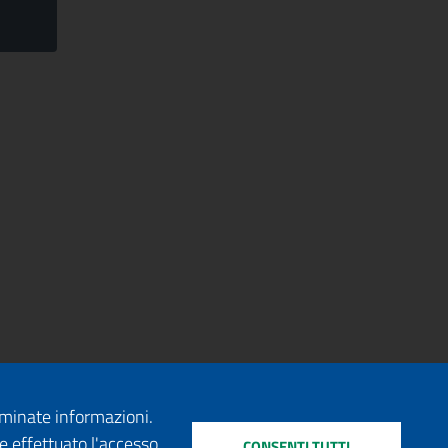
erminate informazioni.
e effettuato l'accesso
CONSENTI TUTTI