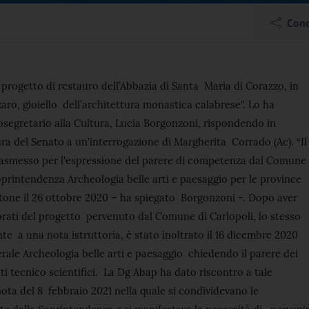
oni: "Sospeso progetto
Cond
el comunicato
l progetto di restauro dell’Abbazia di Santa Maria di Corazzo, in
aro, gioiello dell’architettura monastica calabrese". Lo ha
osegretario alla Cultura, Lucia Borgonzoni, rispondendo in
a del Senato a un’interrogazione di Margherita Corrado (Ac). “Il
rasmesso per l'espressione del parere di competenza dal Comune
oprintendenza Archeologia belle arti e paesaggio per le province
tone il 26 ottobre 2020 – ha spiegato Borgonzoni -. Dopo aver
orati del progetto pervenuto dal Comune di Carlopoli, lo stesso
te a una nota istruttoria, è stato inoltrato il 16 dicembre 2020
rale Archeologia belle arti e paesaggio chiedendo il parere dei
i tecnico scientifici. La Dg Abap ha dato riscontro a tale
ota del 8 febbraio 2021 nella quale si condividevano le