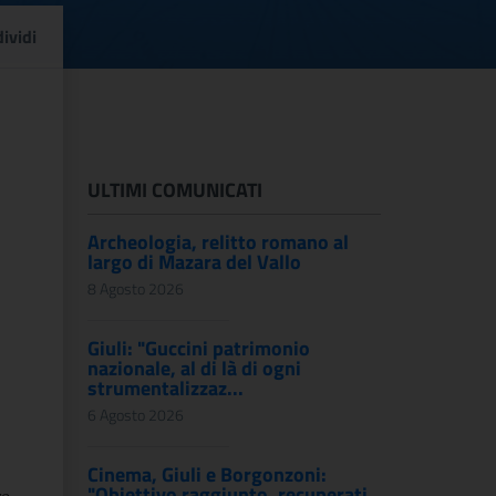
 restauro Abbazia di S
ividi
ULTIMI COMUNICATI
Archeologia, relitto romano al
largo di Mazara del Vallo
8 Agosto 2026
Giuli: "Guccini patrimonio
nazionale, al di là di ogni
strumentalizzaz...
6 Agosto 2026
Cinema, Giuli e Borgonzoni:
"Obiettivo raggiunto, recuperati