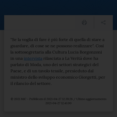
Borgonzoni: "Salviamo la m
Testo del comunicato
"Se la voglia di fare è più forte di quella di stare a
guardare, di cose se ne possono realizzare". Così
la sottosegretaria alla Cultura Lucia Borgonzoni
in una
intervista
rilasciata a La Verità dove ha
parlato di Moda, uno dei settori strategici del
Paese, e di un tavolo tessile, presieduto dal
ministro dello sviluppo economico Giorgetti, per
il rilancio del settore.
© 2021 MiC - Pubblicato il 2021-04-27 12:39:28 / Ultimo aggiornamento
2021-04-27 12:41:00