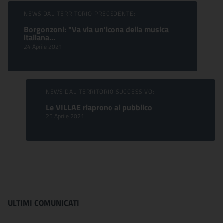
Sfoglia comunicati
NEWS DAL TERRITORIO PRECEDENTE:
Borgonzoni: "Va via un'icona della musica
italiana...
24 Aprile 2021
NEWS DAL TERRITORIO SUCCESSIVO:
Le VILLAE riaprono al pubblico
25 Aprile 2021
ULTIMI COMUNICATI