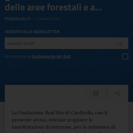
delle aree forestali e a...
Pubblicato il:
11 Ottobre 2019
ISCRIVITI ALLA NEWSLETTER
Inserisci la tua mail
Conferm
Acconsento al
trattamento dei dati
Avviso pubblico per la costi
Testo del comunicato
La Fondazione Real Sito di Carditello, con il
presente avviso, intende acquisire le
manifestazioni di interesse, per la redazione di