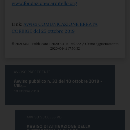
www.fondazionecarditello.org
Link:
Avviso COMUNICAZIONE ERRATA
CORRIGE del 25 ottobre 2019
© 2021 MiC - Pubblicato il 2020-04-14 17:50:32 / Ultimo aggiornamento
2020-04-14 17:50:32
Sfoglia comunicati
AVVISO PRECEDENTE:
Avviso pubblico n. 32 del 10 ottobre 2019 -
Villa...
10 Ottobre 2019
AVVISO SUCCESSIVO:
AVVISO DI ATTIVAZIONE DELLA