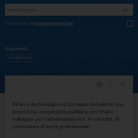
Inserisci la tua mail
Conferm
Acconsento al
trattamento dei dati
Argomenti:
#
Collaboratori
AVVISO PUBBLICO DI SELEZIO
Testo del comunicato
Il Parco Archeologico di Ercolano ha indetto una
procedura comparativa pubblica, per titoli e
colloquio, per l’attribuzione di n. 6 contratti di
prestazione d’opera professionale.