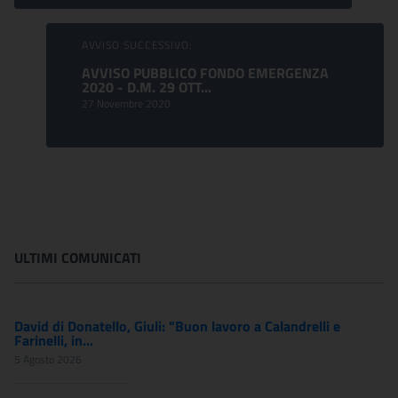
AVVISO SUCCESSIVO:
AVVISO PUBBLICO FONDO EMERGENZA
2020 - D.M. 29 OTT...
27 Novembre 2020
ULTIMI COMUNICATI
David di Donatello, Giuli: "Buon lavoro a Calandrelli e
Farinelli, in...
5 Agosto 2026