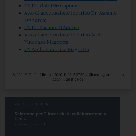
CV Dr. Gabriele Capone
;
Atto di accettazione incarico Dr. Ascanio
D'Andrea
;
CV Dr. Ascanio D'Andrea
;
Atto di accettazione incarico Arch.
Vincenzo Magnetta
;
CV Arch. Vincenzo Magnetta
;
© 2021 MiC - Pubblicato il 2020-11-26 15:27:50 / Ultimo aggiornamento
2020-11-26 15:28:04
Sfoglia comunicati
AVVISO PRECEDENTE:
Selezione per 3 incarichi di collaborazione al
Cen...
25 Novembre 2020