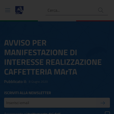
Ricerca
AVVISO PER
MANIFESTAZIONE DI
INTERESSE REALIZZAZIONE
CAFFETTERIA MArTA
Pubblicato il:
8 Giugno 2020
ISCRIVITI ALLA NEWSLETTER
Inserisci la tua mail
Conferm
Acconsento al
trattamento dei dati