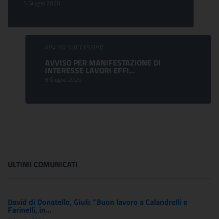
5 Giugno 2020
AVVISO SUCCESSIVO:
AVVISO PER MANIFESTAZIONE DI
INTERESSE LAVORI EFFI...
8 Giugno 2020
ULTIMI COMUNICATI
David di Donatello, Giuli: "Buon lavoro a Calandrelli e
Farinelli, in...