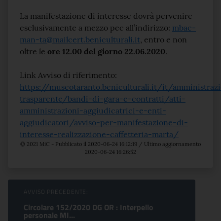
La manifestazione di interesse dovrà pervenire
esclusivamente a mezzo pec all’indirizzo:
mbac-
man-ta@mailcert.beniculturali.it
, entro e non
oltre le
ore 12.00 del giorno 22.06.2020
.
Link Avviso di riferimento:
https://museotaranto.beniculturali.it/it/amministraz
trasparente/bandi-di-gara-e-contratti/atti-
amministrazioni-aggiudicatrici-e-enti-
aggiudicatori/avviso-per-manifestazione-di-
interesse-realizzazione-caffetteria-marta/
© 2021 MiC - Pubblicato il 2020-06-24 16:12:19 / Ultimo aggiornamento
2020-06-24 16:26:52
Sfoglia comunicati
AVVISO PRECEDENTE:
Circolare 152/2020 DG OR : Interpello
personale MI...