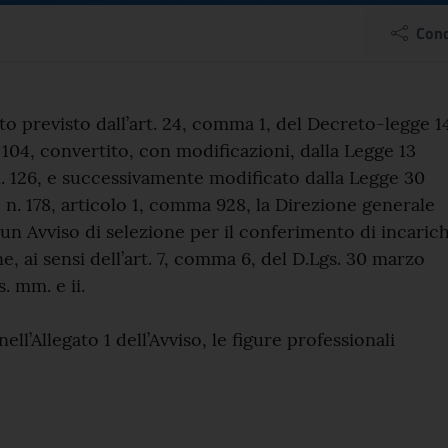
e per il conferimento di
Cond
el comunicato
nto previsto dall’art. 24, comma 1, del Decreto-legge 1
 104, convertito, con modificazioni, dalla Legge 13
. 126, e successivamente modificato dalla Legge 30
n. 178, articolo 1, comma 928, la Direzione generale
un Avviso di selezione per il conferimento di incarich
e, ai sensi dell’art. 7, comma 6, del D.Lgs. 30 marzo
s. mm. e ii.
ll’Allegato 1 dell’Avviso, le figure professionali