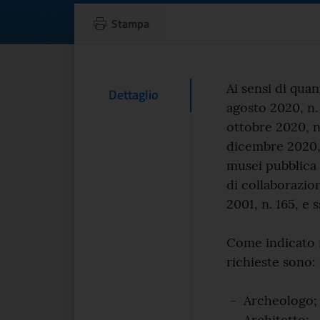
Avviso di selezion
Stampa
Testo d
Ai sensi di qua
Contenuto Del
Dettaglio
agosto 2020, n.
ottobre 2020, n
dicembre 2020, 
musei pubblica 
di collaborazion
2001, n. 165, e s
Come indicato ne
richieste sono:
- Archeologo;
- Architetto;