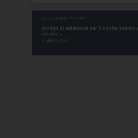
Sfoglia comunicati
AVVISO PRECEDENTE:
Avviso di selezione per il conferimento 
incaric...
9 Giugno 2021