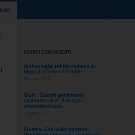
 incarichi di collaboraz
ividi
4
ULTIMI COMUNICATI
Archeologia, relitto romano al
i
largo di Mazara del Vallo
8 Agosto 2026
Giuli: "Guccini patrimonio
nazionale, al di là di ogni
strumentalizzaz...
6 Agosto 2026
Cinema, Giuli e Borgonzoni:
"Obiettivo raggiunto, recuperati