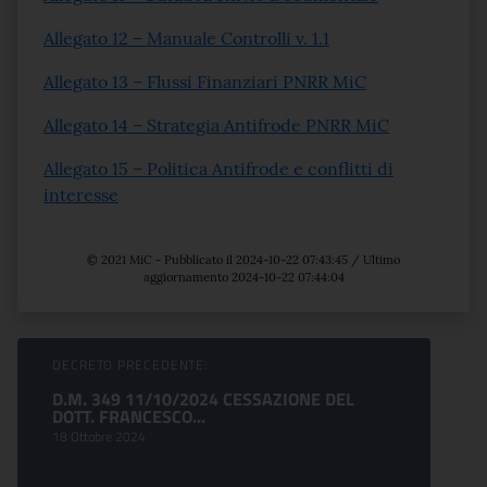
Allegato 12 – Manuale Controlli v. 1.1
Allegato 13 – Flussi Finanziari PNRR MiC
Allegato 14 – Strategia Antifrode PNRR MiC
Allegato 15 – Politica Antifrode e conflitti di
interesse
© 2021 MiC - Pubblicato il 2024-10-22 07:43:45 / Ultimo
aggiornamento 2024-10-22 07:44:04
Sfoglia comunicati
DECRETO PRECEDENTE:
D.M. 349 11/10/2024 CESSAZIONE DEL
DOTT. FRANCESCO...
18 Ottobre 2024