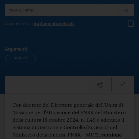
Inserisci la tua mail
Conferm
Acconsento al
trattamento dei dati
Argomenti:
#
PNRR
Adozione del Sistema di G
Testo del comunicato
Con decreto del Direttore generale dell’Unità di
Missione per l’Attuazione del PNRR del Ministero
della cultura 18 ottobre 2024, n. 1149 è adottato il
Sistema di Gestione e Controllo (Si.Ge.Co) del
Ministero della cultura, PNRR – M1C3,
versione