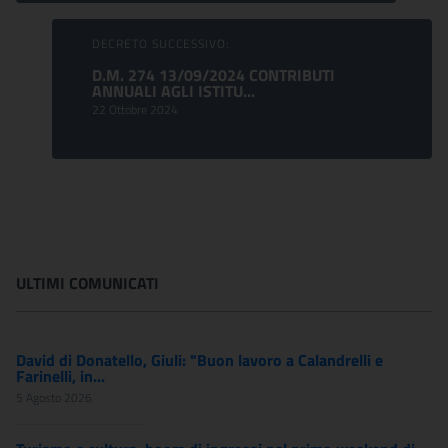
DECRETO SUCCESSIVO:
D.M. 274 13/09/2024 CONTRIBUTI
ANNUALI AGLI ISTITU...
22 Ottobre 2024
ULTIMI COMUNICATI
David di Donatello, Giuli: "Buon lavoro a Calandrelli e
Farinelli, in...
5 Agosto 2026