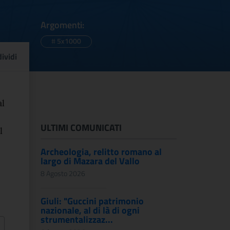
Argomenti:
#
5x1000
ente degli enti accredi
ividi
al
ULTIMI COMUNICATI
l
Archeologia, relitto romano al
largo di Mazara del Vallo
8 Agosto 2026
Giuli: "Guccini patrimonio
nazionale, al di là di ogni
strumentalizzaz...