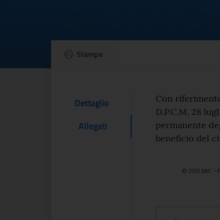
5x1.000 - Avviso 
Stampa
Testo d
Con riferimento 
Contenuto Del
Dettaglio
D.P.C.M. 28 lugli
permanente degl
Allegati
beneficio del c
© 2021 MiC - P