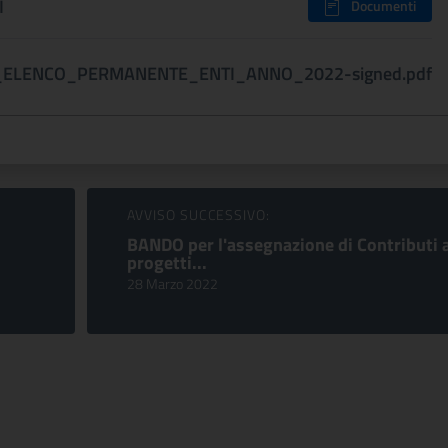
I
Documenti
_ELENCO_PERMANENTE_ENTI_ANNO_2022-signed.pdf
AVVISO SUCCESSIVO:
BANDO per l'assegnazione di Contributi 
progetti...
28 Marzo 2022