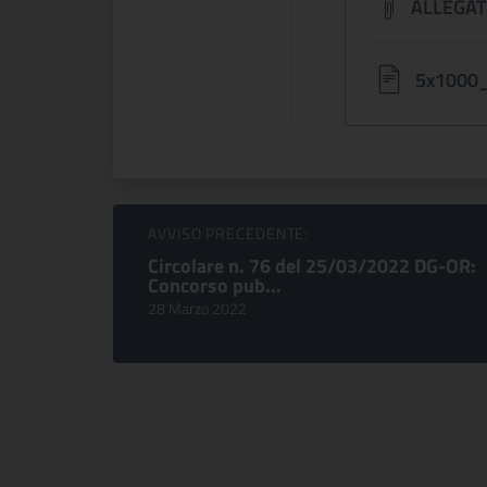
ALLEGAT
5x1000
Sfoglia comunicati
AVVISO PRECEDENTE:
Circolare n. 76 del 25/03/2022 DG-OR:
Concorso pub...
28 Marzo 2022