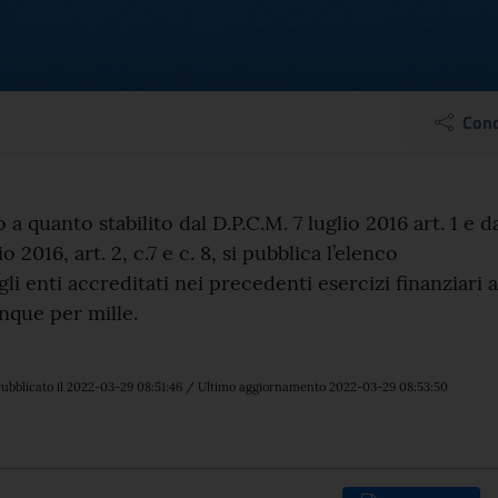
pubblico, elenco perman
Cond
el comunicato
a quanto stabilito dal D.P.C.M. 7 luglio 2016 art. 1 e d
o 2016, art. 2, c.7 e c. 8, si pubblica l’elenco
i enti accreditati nei precedenti esercizi finanziari a
inque per mille.
ubblicato il 2022-03-29 08:51:46 / Ultimo aggiornamento 2022-03-29 08:53:50