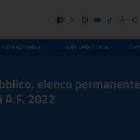
Facebook
Twitter
Instagram
Youtube
Tiktok
Podcast
Telefo
Atti e Normativa
Luoghi della Cultura
Even
bblico, elenco permanent
i A.F. 2022