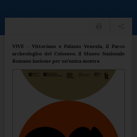
Roma in moneta: arte e pote
Testo del comunicato
VIVE - Vittoriano e Palazzo Venezia, il Parco
archeologico del Colosseo, il Museo Nazionale
Romano insieme per un’unica mostra