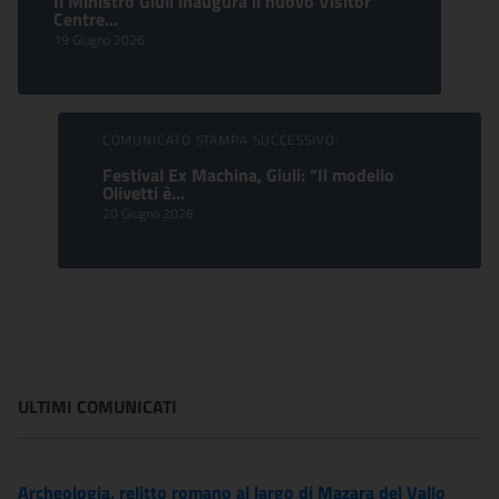
Il Ministro Giuli inaugura il nuovo Visitor
Centre...
19 Giugno 2026
COMUNICATO STAMPA SUCCESSIVO:
Festival Ex Machina, Giuli: “Il modello
Olivetti è...
20 Giugno 2026
ULTIMI COMUNICATI
Archeologia, relitto romano al largo di Mazara del Vallo