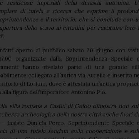
e residenze imperiali della dinastia antonina. U
mplare di tutela e ricerca che esprime il profond
oprintendenze e il territorio, che si conclude con 
pertura dello scavo ai cittadini per restituire loro 
à
".
nfatti aperto al pubblico sabato 20 giugno con visi
17.00 organizzate dalla Soprintendenza Speciale d
vamenti hanno rivelato parte di una grande vill
bilmente collegata all’antica via Aurelia e inserita n
rritorio di Lorium, dove è attestata un’antica proprie
 alla figura dell’imperatore Antonino Pio.
lla villa romana a Castel di Guido dimostra non so
icchezza archeologica della nostra città anche fuori d
– insiste Daniela Porro, Soprintendente Speciale d
cacia di una tutela fondata sulla cooperazione e sul