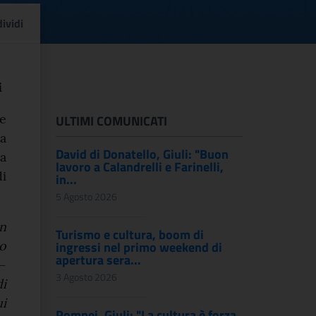
i Guido
ividi
i
e
ULTIMI COMUNICATI
a
David di Donatello, Giuli: "Buon
na
lavoro a Calandrelli e Farinelli,
di
in...
5 Agosto 2026
n
Turismo e cultura, boom di
o
ingressi nel primo weekend di
apertura sera...
 –
3 Agosto 2026
di
ui
Pompei, Giuli: "La cultura è forza