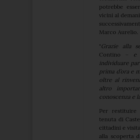
potrebbe esser
vicini al deman
successivamente
Marco Aurelio.
"
Grazie alla s
Contino –
e 
individuare part
prima d’ora e m
oltre al rinve
altro importa
conoscenza e la
Per restituire 
tenuta di Caste
cittadini e visi
alla scoperta d