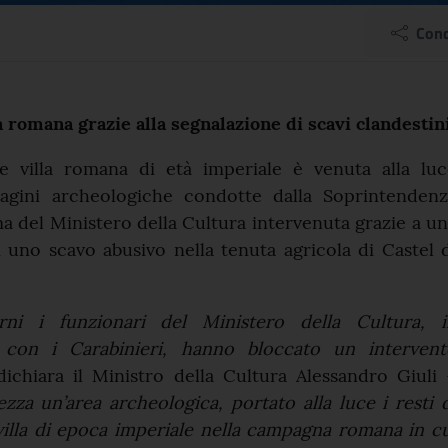
cheologiche a Castel d
Cond
el comunicato
a romana grazie alla segnalazione di scavi clandestin
 villa romana di età imperiale è venuta alla luc
agini archeologiche condotte dalla Soprintendenz
a del Ministero della Cultura intervenuta grazie a u
 uno scavo abusivo nella tenuta agricola di Castel 
rni i funzionari del Ministero della Cultura, i
e con i Carabinieri, hanno bloccato un intervent
ichiara il Ministro della Cultura Alessandro Giuli
zza un’area archeologica, portato alla luce i resti 
villa di epoca imperiale nella campagna romana in c