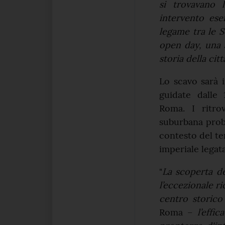
si trovavano l
intervento ese
legame tra le S
open day, una a
storia della citt
Lo scavo sarà i
guidate dalle 
Roma. I ritro
suburbana proba
contesto del te
imperiale legata
"
La scoperta de
l’eccezionale r
centro storico
Roma –
l’effi