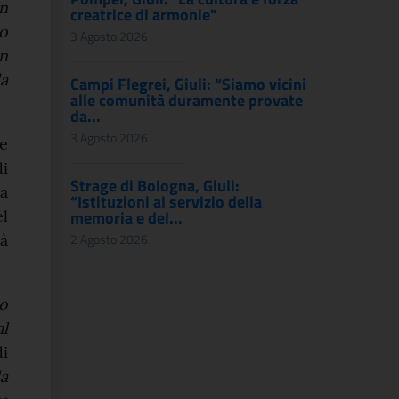
n
creatrice di armonie"
o
3 Agosto 2026
un
la
Campi Flegrei, Giuli: “Siamo vicini
alle comunità duramente provate
da...
3 Agosto 2026
te
i
Strage di Bologna, Giuli:
a
“Istituzioni al servizio della
el
memoria e del...
tà
2 Agosto 2026
lo
al
i
la