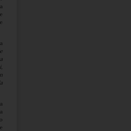
a
 e
 e
a
e
ta
i,
n
a
la
ta
to
le