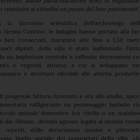
tervento. Siamo particolarmente felici di organizza
 restituire ai cittadini un pezzo del loro patrimonio
".
la direzione scientifica dell’archeologa dell
 Alessia Contino, le indagini hanno portato alla lu
 ben conservati, murature alte fino a 1,50 metri
aci dipinti: della villa è stato individuato l’atri
 da un impluvium centrale e raffinate decorazioni c
rici e vegetali, attorno a cui si sviluppano van
osaico e strutture riferibili alle attività produtti
di pregevole fattura rinvenuti, e ora allo studio, spic
mmentaria raffigurante un personaggio barbuto ch
iccolo animale domestico (un vitello o un maialino
l dio Silvano, divinità agreste legata al mondo rural
i reperti, delle decorazioni musive e pittorich
evato livello sociale dei proprietari della villa, c