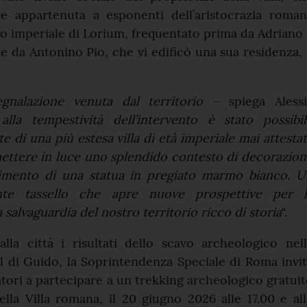
e appartenuta a esponenti dell’aristocrazia roman
io imperiale di Lorium, frequentato prima da Adriano
 da Antonino Pio, che vi edificò una sua residenza,
egnalazione venuta dal territorio
– spiega Alessi
alla tempestività dell’intervento è stato possibil
e di una più estesa villa di età imperiale mai attesta
ettere in luce uno splendido contesto di decorazion
nimento di una statua in pregiato marmo bianco. U
nte tassello che apre nuove prospettive per l
 salvaguardia del nostro territorio ricco di storia
".
alla città i risultati dello scavo archeologico nel
l di Guido, la Soprintendenza Speciale di Roma invi
tatori a partecipare a un trekking archeologico gratui
ella Villa romana, il 20 giugno 2026 alle 17.00 e al