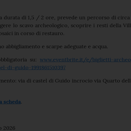
la durata di 1,5 / 2 ore, prevede un percorso di circa
ere lo scavo archeologico, scoprire i resti della Vil
saici in corso di restauro.
o abbigliamento e scarpe adeguate e acqua.
bbligatoria su:
www.eventbrite.it/e/biglietti-arche
tel-di-guido-1991861510397
nto: via di castel di Guido incrocio via Quarto del
la scheda
.
o 2026