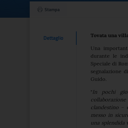
Nuove scoperte ar
Stampa
Testo d
Tovata una vill
Contenuto Del
Dettaglio
Una importante
durante le ind
Speciale di Rom
segnalazione di
Guido.
"
In pochi gio
collaborazion
clandestino
– d
messo in sicure
una splendida 