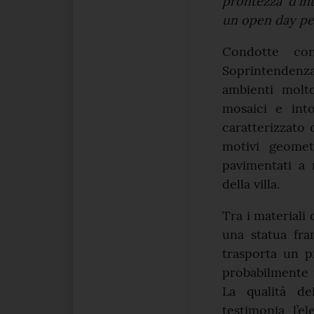
prontezza d'in
un open day per
Condotte con 
Soprintendenza
ambienti molto
mosaici e inton
caratterizzato
motivi geomet
pavimentati a m
della villa.
Tra i materiali 
una statua fra
trasporta un p
probabilmente i
La qualità de
testimonia l’el