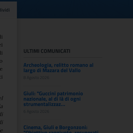
o sul Bagno Grande crea
ividi
i
ei
ULTIMI COMUNICATI
di
no
Archeologia, relitto romano al
e
largo di Mazara del Vallo
ti
8 Agosto 2026
Giuli: "Guccini patrimonio
el
nazionale, al di là di ogni
strumentalizzaz...
a
6 Agosto 2026
i
di
Cinema, Giuli e Borgonzoni:
e
"Obiettivo raggiunto, recuperati