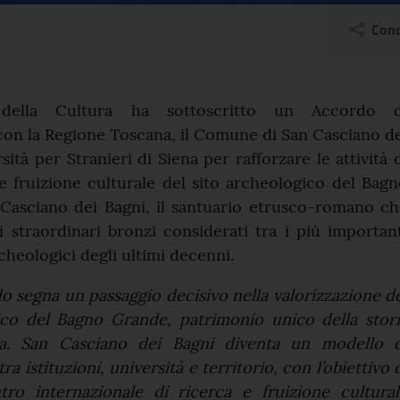
Bagni, Giuli: “L’accord
Cond
el comunicato
 della Cultura ha sottoscritto un Accordo d
con la Regione Toscana, il Comune di San Casciano d
sità per Stranieri di Siena per rafforzare le attività 
 e fruizione culturale del sito archeologico del Bag
Casciano dei Bagni, il santuario etrusco-romano ch
li straordinari bronzi considerati tra i più importan
cheologici degli ultimi decenni.
 segna un passaggio decisivo nella valorizzazione d
ico del Bagno Grande, patrimonio unico della stori
a. San Casciano dei Bagni diventa un modello d
ra istituzioni, università e territorio, con l’obiettivo 
ro internazionale di ricerca e fruizione cultural