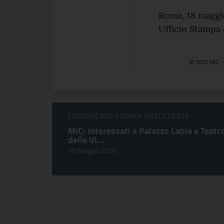
Roma, 18 maggi
Ufficio Stampa
© 2021 MiC - 
Sfoglia comunicati
COMUNICATO STAMPA PRECEDENTE:
MiC: interessati a Palazzo Labia e Teatr
delle Vi...
18 Maggio 2026