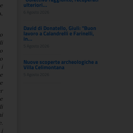
ulteriori...
e
6 Agosto 2026
,
David di Donatello, Giuli: "Buon
lavoro a Calandrelli e Farinelli,
o
in...
di
5 Agosto 2026
no
ro
Nuove scoperte archeologiche a
 i
Villa Celimontana
te
5 Agosto 2026
e
r
e
i
mi
e.
i