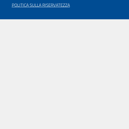
POLITICA SULLA RISERVATEZZA
Sede centrale MiC
Via del Collegio Romano, 27