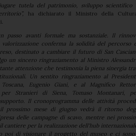
ugare tutela del patrimonio, sviluppo scientifico 
erritorio”,
ha dichiarato il Ministro della Cultura
i.
un passo avanti formale ma sostanziale. Il rinnov
i valorizzazione conferma la solidità del percorso 
preso, destinato a cambiare il futuro di San Cascia
olgo un sincero ringraziamento al Ministro Alessand
stante attenzione che testimonia la piena sinergia tra
istituzionali. Un sentito ringraziamento al Presiden
 Toscana, Eugenio Giani, e al Magnifico Rettor
tà per Stranieri di Siena, Tomaso Montanari, pe
 supporto. Il cronoprogramma delle attività proced
il prossimo mese di giugno vedrà il ritorno degl
ripresa delle campagne di scavo, mentre nei prossi
 il cantiere per la realizzazione dell'hub internazional
poi di visionare il progetto del museo e ci sono 