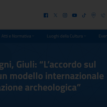
Facebook
Twitter
Instagram
Youtube
Tiktok
Podcast
Telefo
Atti e Normativa
Luoghi della Cultura
Even
ni, Giuli: “L’accordo sul
un modello internazionale
zazione archeologica”