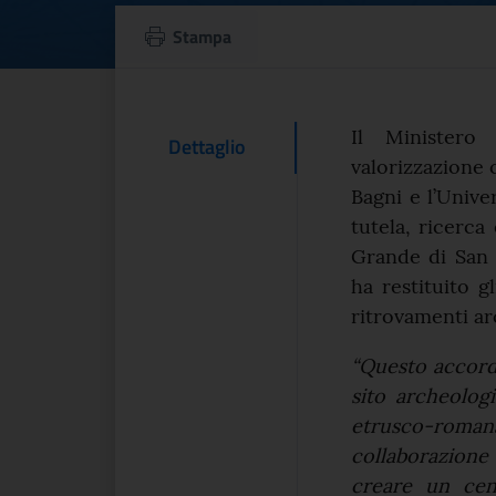
San Casciano dei 
Stampa
Testo d
Il Ministero
Contenuto Del
Dettaglio
valorizzazione 
Bagni e l’Univer
tutela, ricerca
Grande di San 
ha restituito g
ritrovamenti ar
“Questo accordo
sito archeolog
etrusco-roman
collaborazione t
creare un cent