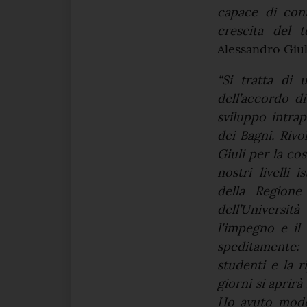
capace di coni
crescita del t
Alessandro Giul
“Si tratta di 
dell’accordo d
sviluppo intra
dei Bagni. Riv
Giuli per la co
nostri livelli 
della Regione
dell’Universi
l'impegno e il
speditamente: 
studenti e la 
giorni si aprirà
Ho avuto modo 