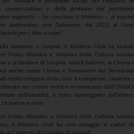
 per formare il personale locale nei comparti de
la conservazione e della gestione del patrimoni
nostro supporto –
ha concluso il Ministro –
si esten
re audiovisivo, con l’adesione, dal 2023, al Fond
arietà per i film ucraini”.
lla missione a Leopoli, il Ministro Giuli ha visitat
ice Prima Ministra e Ministra della Cultura ucrain
a e al Sindaco di Leopoli, Andrij Sadovyi, la Chiesa 
ota anche come Chiesa e Monastero dei Bernardini
li edifici religiosi della città. Il complesso, risalente 
collocato nel centro storico riconosciuto dall’UNES
diale dell’umanità, è stato danneggiato dall’attac
 24 marzo scorso.
ice Primo Ministro e Ministra della Cultura ucrain
na, il Ministro Giuli ha reso omaggio ai caduti de
so al Cimitero di Lychakiv di Leopoli.