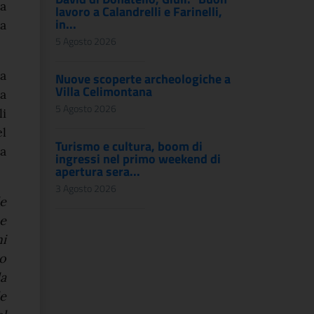
ha
lavoro a Calandrelli e Farinelli,
in...
za
5 Agosto 2026
a
Nuove scoperte archeologiche a
Villa Celimontana
a
5 Agosto 2026
i
l
Turismo e cultura, boom di
za
ingressi nel primo weekend di
apertura sera...
3 Agosto 2026
le
 e
hi
o
la
e