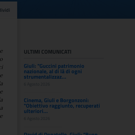
ra a Leopoli: “Ruolo di 
ividi
e
ULTIMI COMUNICATI
o
Giuli: "Guccini patrimonio
ci
nazionale, al di là di ogni
ne
strumentalizzaz...
la
6 Agosto 2026
 e
da
Cinema, Giuli e Borgonzoni:
"Obiettivo raggiunto, recuperati
 a
ulteriori...
e
6 Agosto 2026
David di Donatello, Giuli: "Buon