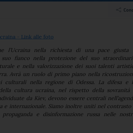
a Conferenza sulla Cultu
Cond
el comunicato
Ucraina - Link alle foto
iene l’Ucraina nella richiesta di una pace giusta 
 suo fianco nella protezione del suo straordinari
urale e nella valorizzazione dei suoi talenti artisti
rra. Avrà un ruolo di primo piano nella ricostruzio
oni culturali nella regione di Odessa. La difesa e 
della cultura ucraina, nel rispetto della sovranità
individuate da Kiev, devono essere centrali nell’agen
a e internazionale. Siamo inoltre uniti nel contrasto
 propaganda e disinformazione russa nelle nostr