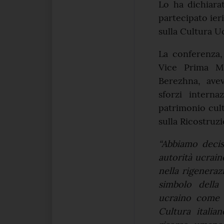
Lo ha dichiara
partecipato ier
sulla Cultura U
La conferenza,
Vice Prima Mi
Berezhna, avev
sforzi interna
patrimonio cult
sulla Ricostruzi
“Abbiamo deci
autorità ucrain
nella rigeneraz
simbolo della 
ucraino come f
Cultura itali