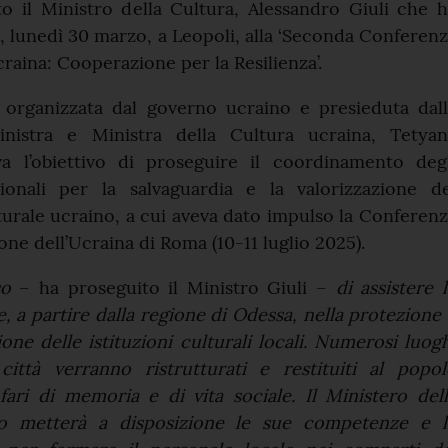
to il Ministro della Cultura, Alessandro Giuli che 
i, lunedì 30 marzo, a Leopoli, alla ‘Seconda Conferen
craina: Cooperazione per la Resilienza’.
 organizzata dal governo ucraino e presieduta dall
nistra e Ministra della Cultura ucraina, Tetyan
a l’obiettivo di proseguire il coordinamento degl
zionali per la salvaguardia e la valorizzazione de
urale ucraino, a cui aveva dato impulso la Conferen
one dell’Ucraina di Roma (10-11 luglio 2025).
so
– ha proseguito il Ministro Giuli –
di assistere 
e, a partire dalla regione di Odessa, nella protezione
ione delle istituzioni culturali locali. Numerosi luog
città verranno ristrutturati e restituiti al popol
ari di memoria e di vita sociale. Il Ministero del
ano metterà a disposizione le sue competenze e l