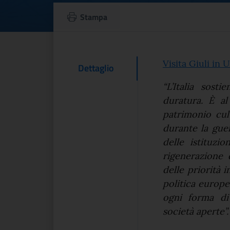
Ucraina, Giuli all
Stampa
Testo d
Visita Giuli in 
Contenuto Del
Dettaglio
“L’Italia sost
duratura. È al
patrimonio cult
durante la gue
delle istituzi
rigenerazione 
delle priorità 
politica europe
ogni forma di
società aperte”.