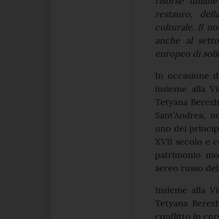
risorse umane
restauro, del
culturale. Il 
anche al setto
europeo di solid
In occasione de
insieme alla V
Tetyana Berezhn
Sant’Andrea, n
uno dei principa
XVII secolo e 
patrimonio mon
aereo russo del
Insieme alla V
Tetyana Berezh
conflitto in cor