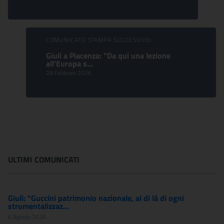
COMUNICATO STAMPA SUCCESSIVO:
Giuli a Piacenza: "Da qui una lezione
all'Europa s...
28 Febbraio 2026
ULTIMI COMUNICATI
Giuli: "Guccini patrimonio nazionale, al di là di ogni
strumentalizzaz...
6 Agosto 2026