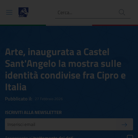
Ricerca
Arte, inaugurata a Castel
Sant'Angelo la mostra sulle
identità condivise fra Cipro e
Italia
Pubblicato il:
27 Febbraio 2026
ISCRIVITI ALLA NEWSLETTER
Inserisci la tua mail
Conferm
Acconsento al
trattamento dei dati