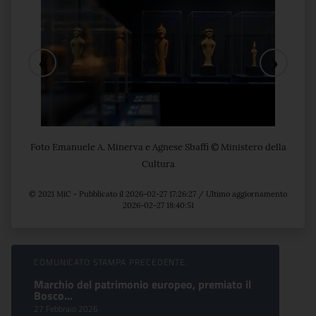
❮
❯
Foto Emanuele A. Minerva e Agnese Sbaffi © Ministero della
Cultura
© 2021 MiC - Pubblicato il 2026-02-27 17:26:27 / Ultimo aggiornamento
2026-02-27 18:40:51
Sfoglia comunicati
COMUNICATO STAMPA PRECEDENTE:
Marchio del patrimonio europeo, premiato il
Bosco...
27 Febbraio 2026