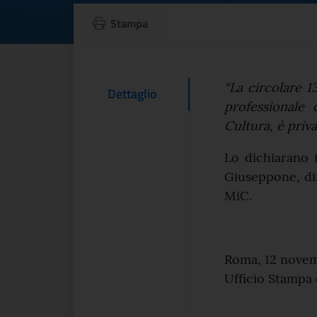
Ordinamenti profe
Stampa
Testo d
“La circolare 
Contenuto Del
Dettaglio
professionale 
Cultura, è priva
Lo dichiarano 
Giuseppone, di
MiC.
Roma, 12 nove
Ufficio Stamp