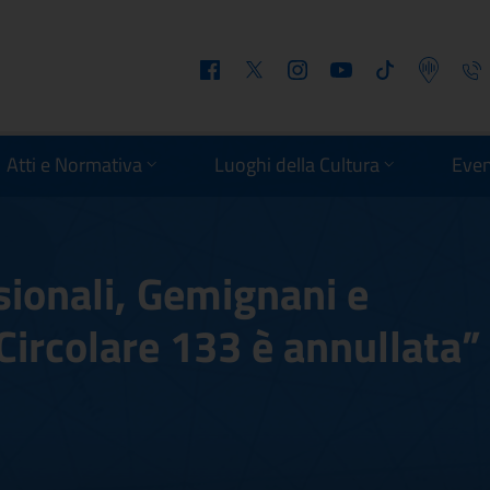
Facebook
Twitter
Instagram
Youtube
Tiktok
Podcast
Telefo
Atti e Normativa
Luoghi della Cultura
Even
ionali, Gemignani e
Circolare 133 è annullata”