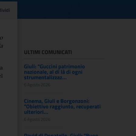
Giuseppone (MiC): “Cir
ividi
to
a
ULTIMI COMUNICATI
Giuli: "Guccini patrimonio
a
nazionale, al di là di ogni
l
strumentalizzaz...
6 Agosto 2026
Cinema, Giuli e Borgonzoni:
"Obiettivo raggiunto, recuperati
ulteriori...
6 Agosto 2026
David di Donatello, Giuli: "Buon