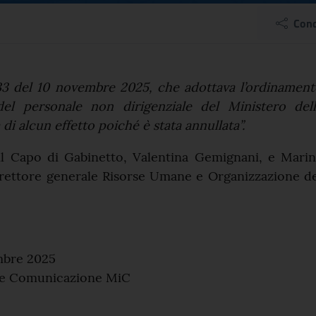
ssionali, Gemignani e 
Cond
el comunicato
133 del 10 novembre 2025, che adottava l’ordinamen
del personale non dirigenziale del Ministero dell
 di alcun effetto poiché è stata annullata”.
il Capo di Gabinetto, Valentina Gemignani, e Marin
rettore generale Risorse Umane e Organizzazione de
mbre 2025
a e Comunicazione MiC