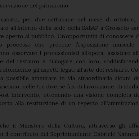
nservazione del patrimonio.
 sabato, per due settimane nel mese di ottobre, i
uato all’interno della sede della SABAP a Grosseto sa
e aperto al pubblico. Un’opportunità di conoscere 
go processo che precede l’esposizione museale. 
nno osservare i professionisti all’opera, assistere al
ate del restauro e dialogare con loro, soddisfacen
rofondendo gli aspetti legati all'arte del restauro. C
rà possibile ammirare in via straordinaria alcuni d
sciano, nelle tre diverse fasi di lavorazione: di studi
post intervento, ottenendo una visione completa de
orta alla restituzione di un reperto all'ammirazio
che il Ministero della Cultura, attraverso gli uffi
con il contributo del Soprintendente Gabriele Nannett