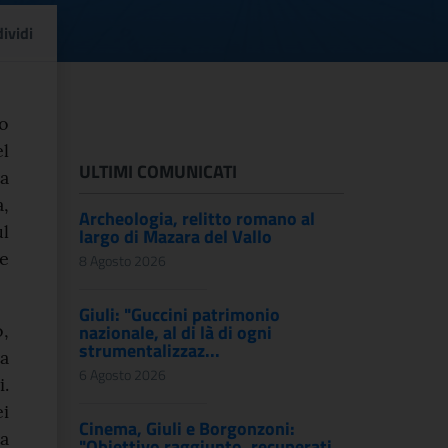
eto apre al pubblico il 
ividi
to
el
ULTIMI COMUNICATI
za
a,
Archeologia, relitto romano al
ul
largo di Mazara del Vallo
 e
8 Agosto 2026
Giuli: "Guccini patrimonio
,
nazionale, al di là di ogni
strumentalizzaz...
la
6 Agosto 2026
i.
i
Cinema, Giuli e Borgonzoni:
la
"Obiettivo raggiunto, recuperati