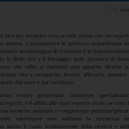
ell’archeologia: a Gross
Cond
el comunicato
à rara per scoprire cosa accade prima che un reper
in mostra. A promuovere le aperture straordinarie d
restauro archeologico di Grosseto è la Soprintenden
a, le Belle Arti e il Paesaggio delle province di Sien
zzo, che offre ai visitatori uno sguardo diretto s
ituisce vita a ceramiche, bronzi, affreschi, mosaici
nienti dal mare e dal territorio.
sto centro grossetano, altamente specializzato
i reperti, e li affida alle mani esperte di chi ne cura 
con tecniche avanzate e competenze multidisciplinar
intende valorizzare non soltanto la ricchezza de
ma anche il ruolo fondamentale della ricerca e del