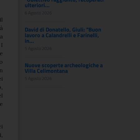
ulteriori...
6 Agosto 2026
l
rà
David di Donatello, Giuli: "Buon
lavoro a Calandrelli e Farinelli,
da
in...
I
5 Agosto 2026
le
do
Nuove scoperte archeologiche a
on
Villa Celimontana
ei
5 Agosto 2026
o,
l
ne
ci
i,