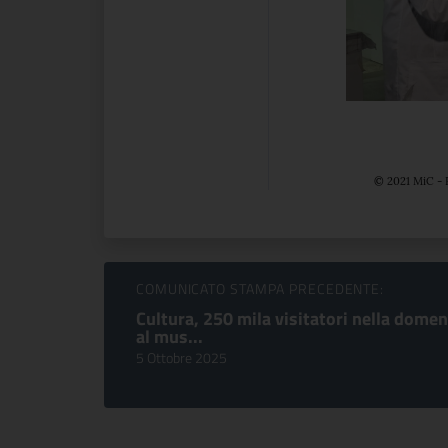
© 2021 MiC - 
Sfoglia comunicati
COMUNICATO STAMPA PRECEDENTE:
Cultura, 250 mila visitatori nella domen
al mus...
5 Ottobre 2025