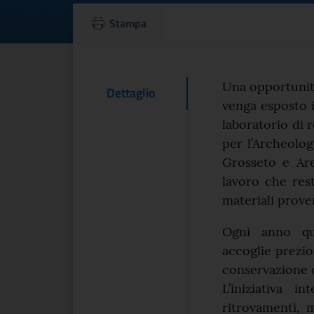
Dietro le quinte d
Stampa
Testo d
Una opportunit
Contenuto Del
Dettaglio
venga esposto 
laboratorio di 
per l’Archeologi
Grosseto e Are
lavoro che rest
materiali prove
Ogni anno que
accoglie prezios
conservazione 
L’iniziativa 
ritrovamenti, 