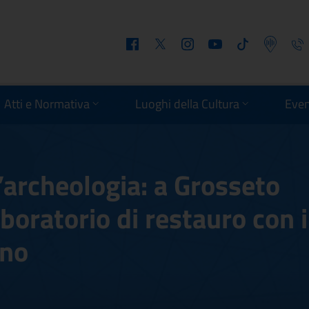
Facebook
Twitter
Instagram
Youtube
Tiktok
Podcast
Telefo
Atti e Normativa
Luoghi della Cultura
Even
l’archeologia: a Grosseto
aboratorio di restauro con i
ano