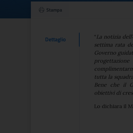
Pnrr, Giuli: “Ero
Stampa
Testo d
“
La notizia del
Contenuto Del
Dettaglio
settima rata de
Governo guida
progettazione
complimentarmi
tutta la squadr
Bene che il Go
obiettivi di cres
Lo dichiara il M