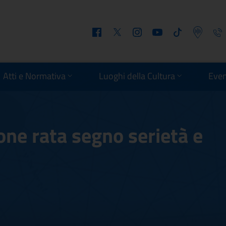
Facebook
Twitter
Instagram
Youtube
Tiktok
Podcast
Telefo
Atti e Normativa
Luoghi della Cultura
Even
ione rata segno serietà e