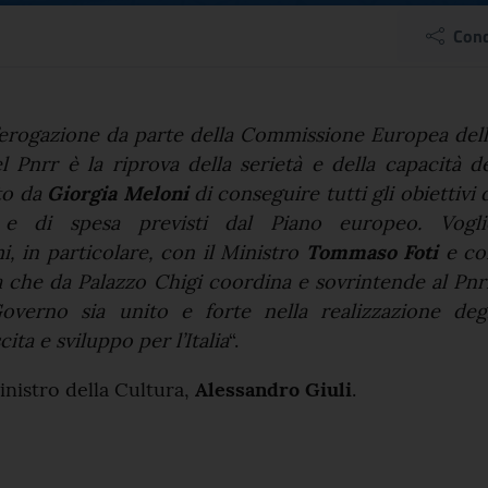
gazione rata segno seri
Cond
el comunicato
l’erogazione da parte della Commissione Europea del
l Pnrr è la riprova della serietà e della capacità d
to da
Giorgia Meloni
di conseguire tutti gli obiettivi 
 e di spesa previsti dal Piano europeo. Vogli
, in particolare, con il Ministro
Tommaso Foti
e co
a che da Palazzo Chigi coordina e sovrintende al Pnr
verno sia unito e forte nella realizzazione degl
cita e sviluppo per l’Italia
“.
inistro della Cultura,
Alessandro Giuli
.