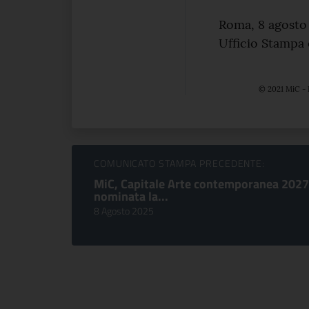
Roma, 8 agosto
Ufficio Stampa
© 2021 MiC - 
Sfoglia comunicati
COMUNICATO STAMPA PRECEDENTE:
MiC, Capitale Arte contemporanea 2027
nominata la...
8 Agosto 2025