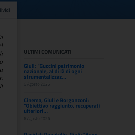
età e capacità Governo”
ividi
la
el
ULTIMI COMUNICATI
di
o
Giuli: "Guccini patrimonio
n
nazionale, al di là di ogni
strumentalizzaz...
r.
6 Agosto 2026
i
Cinema, Giuli e Borgonzoni:
"Obiettivo raggiunto, recuperati
ulteriori...
6 Agosto 2026
David di Donatello, Giuli: "Buon