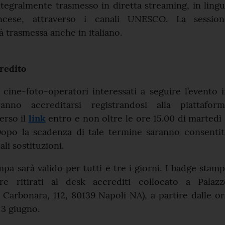
ntegralmente trasmesso in diretta streaming, in ling
ncese, attraverso i canali UNESCO. La session
à trasmessa anche in italiano.
redito
 i cine-foto-operatori interessati a seguire l’evento 
anno accreditarsi registrandosi alla piattaform
erso il
link
entro e non oltre le ore 15.00 di martedì
opo la scadenza di tale termine saranno consentit
li sostituzioni.
mpa sarà valido per tutti e tre i giorni. I badge stam
re ritirati al desk accrediti collocato a Palazz
 Carbonara, 112, 80139 Napoli NA), a partire dalle o
 3 giugno.