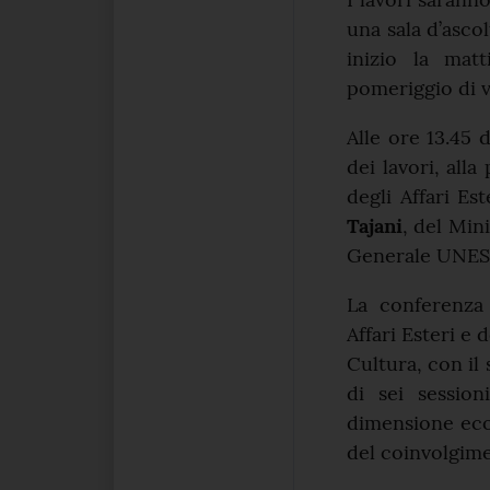
una sala d’asc
inizio la mat
pomeriggio di v
Alle ore 13.45 
dei lavori, all
degli Affari Es
Tajani
, del Min
Generale UNE
La conferenza
Affari Esteri e
Cultura, con il
di sei session
dimensione eco
del coinvolgim