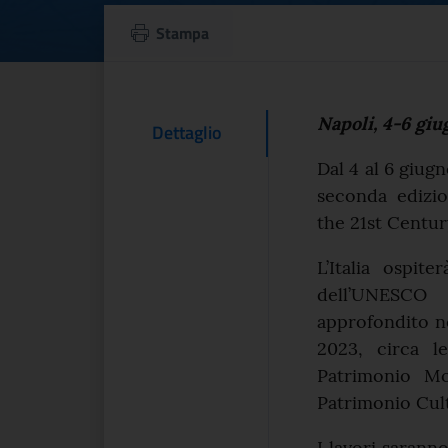
Seconda edizione
Stampa
Testo d
Napoli, 4-6 gi
Contenuto Del
Dettaglio
Dal 4 al 6 giug
seconda edizi
the 21st Centur
L’Italia ospit
dell’UNESCO p
approfondito n
2023, circa l
Patrimonio Mo
Patrimonio Cult
I lavori sarann