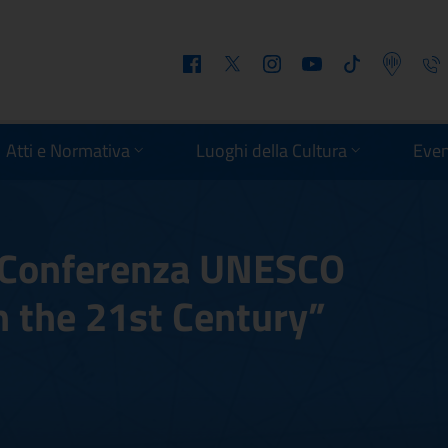
Facebook
Twitter
Instagram
Youtube
Tiktok
Podcast
Telefo
Atti e Normativa
Luoghi della Cultura
Even
– Conferenza UNESCO
n the 21st Century”