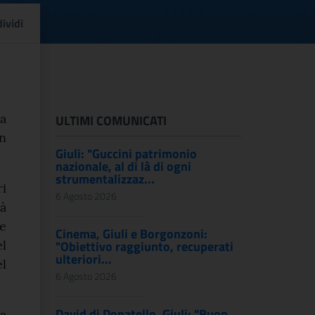
Cultural Heritage in t
ividi
la
ULTIMI COMUNICATI
n
Giuli: "Guccini patrimonio
nazionale, al di là di ogni
strumentalizzaz...
i
6 Agosto 2026
à
re
Cinema, Giuli e Borgonzoni:
l
"Obiettivo raggiunto, recuperati
ulteriori...
l
6 Agosto 2026
David di Donatello, Giuli: "Buon
da