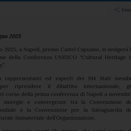
 – Conferenza UNESCO “
Cond
el comunicato
ugno 2025
no 2025, a Napoli, presso Castel Capuano, si svolgerà 
one della Conferenza UNESCO “Cultural Heritage i
y”.
erà rappresentanti ed esperti dei 194 Stati membr
er riprendere il dibattito internazionale, gi
el corso della prima conferenza di Napoli a novemb
e sinergie e convergenze tra la Convenzione de
ndiale e la Convenzione per la Salvaguardia de
urale Immateriale dell’Organizzazione.
o interamente aperti alla stampa, che potrà seguire 