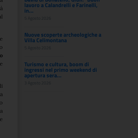
lavoro a Calandrelli e Farinelli,
rà
in...
l
5 Agosto 2026
Nuove scoperte archeologiche a
le
Villa Celimontana
ro
5 Agosto 2026
o
ce
Turismo e cultura, boom di
ingressi nel primo weekend di
apertura sera...
3 Agosto 2026
i
la
so
a
 e