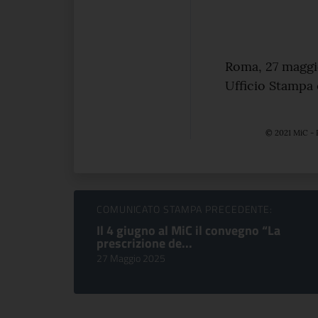
Roma, 27 maggi
Ufficio Stampa
© 2021 MiC - 
Sfoglia comunicati
COMUNICATO STAMPA PRECEDENTE:
Il 4 giugno al MiC il convegno “La
prescrizione de...
27 Maggio 2025