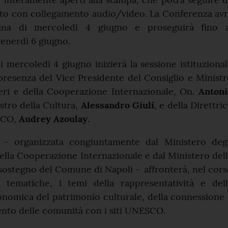
olto con collegamento audio/video. La Conferenza av
tina di mercoledì 4 giugno e proseguirà fino a
enerdì 6 giugno.
di mercoledì 4 giugno inizierà la sessione istituziona
a presenza del Vice Presidente del Consiglio e Minist
teri e della Cooperazione Internazionale, On.
Antoni
istro della Cultura,
Alessandro Giuli
, e della Direttri
SCO,
Audrey Azoulay
.
 – organizzata congiuntamente dal Ministero degl
 della Cooperazione Internazionale e dal Ministero del
 sostegno del Comune di Napoli – affronterà, nel cor
i tematiche, i temi della rappresentatività e dell
nomica del patrimonio culturale, della connessione
ento delle comunità con i siti UNESCO.