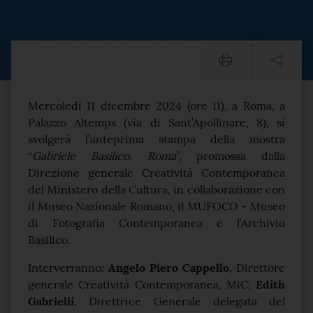
Mostre, mercoledì 11/12 a
Testo del comunicato
Mercoledì 11 dicembre 2024 (ore 11), a Roma, a
Palazzo Altemps (via di Sant’Apollinare, 8), si
svolgerà l’anteprima stampa della mostra
“
Gabriele Basilico. Roma
”, promossa dalla
Direzione generale Creatività Contemporanea
del Ministero della Cultura, in collaborazione con
il Museo Nazionale Romano, il MUFOCO - Museo
di Fotografia Contemporanea e l’Archivio
Basilico.
Interverranno:
Angelo Piero Cappello
, Direttore
generale Creatività Contemporanea, MiC;
Edith
Gabrielli
, Direttrice Generale delegata del