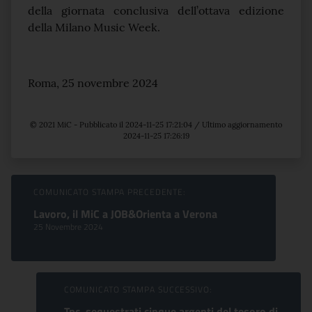
della giornata conclusiva dell’ottava edizione
della Milano Music Week.
Roma, 25 novembre 2024
© 2021 MiC - Pubblicato il 2024-11-25 17:21:04 / Ultimo aggiornamento
2024-11-25 17:26:19
Sfoglia comunicati
COMUNICATO STAMPA PRECEDENTE:
Lavoro, il MiC a JOB&Orienta a Verona
25 Novembre 2024
COMUNICATO STAMPA SUCCESSIVO:
Tpc, sequestrati cinque argenti del tesoro di