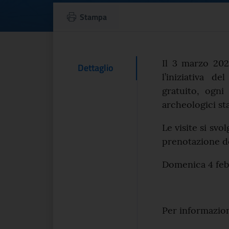
Cultura, torna #d
Stampa
Testo d
Il 3 marzo 20
Contenuto Del
Dettaglio
l’iniziativa d
gratuito, ogn
archeologici sta
Le visite si sv
prenotazione d
Domenica 4 febb
Per informazion