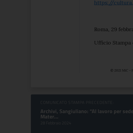
https://cultur
Roma, 29 febbr
Ufficio Stampa
© 2021 MiC - P
Sfoglia comunicati
COMUNICATO STAMPA PRECEDENTE:
Archivi, Sangiuliano: “Al lavoro per sede
Mater...
28 Febbraio 2024