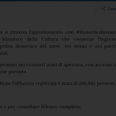
omenicalmuseo: il 3/03 
Cond
el comunicato
24 si rinnova l’appuntamento con #domenicalmuseo
el Ministero della Cultura che consente l’ingress
i prima domenica del mese, nei musei e nei parch
tali.
olgeranno nei consueti orari di apertura, con accesso 
ove previsto.
raio l’affluenza registrata è stata di 260.945 persone.
i e per consultare l’elenco completo: