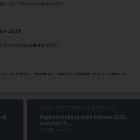
a.gov.it/domenicalmuseo
.
aio 2024
 e Comunicazione MiC
ubblicato il 2024-02-28 19:18:30 / Ultimo aggiornamento 2024-02-29 08:42:00
COMUNICATO STAMPA SUCCESSIVO:
 di
Capitale italiana della Cultura 2026,
audizioni fi...
29 Febbraio 2024