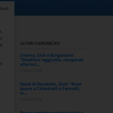
ingresso gratuito nei mu
ividi
,
o
ULTIMI COMUNICATI
i
Cinema, Giuli e Borgonzoni:
"Obiettivo raggiunto, recuperati
su
ulteriori...
6 Agosto 2026
David di Donatello, Giuli: "Buon
lavoro a Calandrelli e Farinelli,
in...
5 Agosto 2026
Nuove scoperte archeologiche a