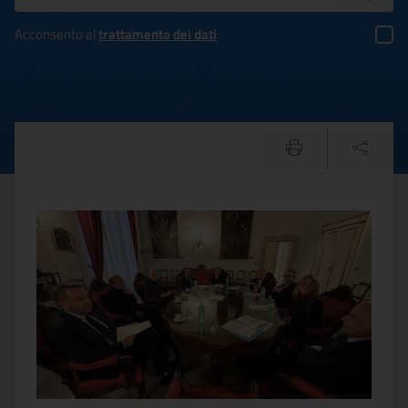
Acconsento al
trattamento dei dati
Napoli, Arcidiocesi, Procur
Testo del comunicato