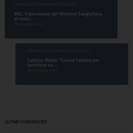
Sfoglia comunicati
COMUNICATO STAMPA PRECEDENTE:
MiC, il benvenuto del Ministro Sangiuliano
ai nuov...
28 Novembre 2023
COMUNICATO STAMPA SUCCESSIVO:
Cultura, Mazzi: “Cresce l’attesa per
iscrizione ca...
28 Novembre 2023
ULTIMI COMUNICATI