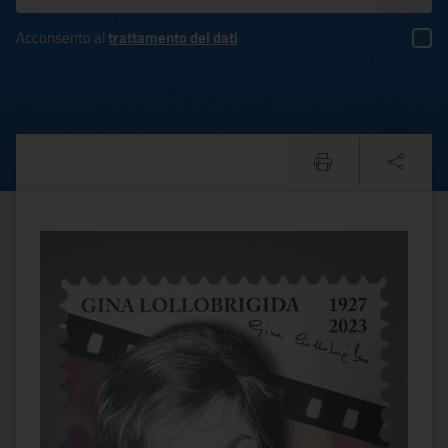
Acconsento al
trattamento dei dati
Venezia80, MiC e Cinecittà
Testo del comunicato