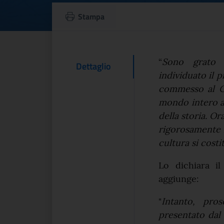
Colosseo, Sangiuli
Stampa
Testo d
“
Sono grato 
Contenuto Del
Dettaglio
individuato il 
commesso al Co
mondo intero a
della storia. Or
rigorosamente le
cultura si costi
Lo dichiara il
aggiunge:
"
Intanto, pro
presentato dal