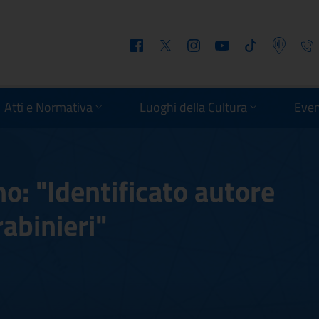
Facebook
Twitter
Instagram
Youtube
Tiktok
Podcast
Telefo
Atti e Normativa
Luoghi della Cultura
Even
o: "Identificato autore
rabinieri"