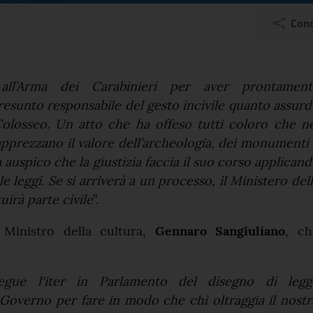
ano: "Identificato autor
Cond
el comunicato
all’Arma dei Carabinieri per aver prontament
presunto responsabile del gesto incivile quanto assur
losseo. Un atto che ha offeso tutti coloro che ne
pprezzano il valore dell’archeologia, dei monumenti
a auspico che la giustizia faccia il suo corso applican
 leggi. Se si arriverà a un processo, il Ministero del
tuirà parte civile
”.
 Ministro della cultura,
Gennaro Sangiuliano
, ch
segue l'iter in Parlamento del disegno di legg
 Governo per fare in modo che chi oltraggia il nost