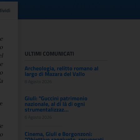
e sfregio, grazie ai Car
ividi
e
do
ULTIMI COMUNICATI
l
 e
Archeologia, relitto romano al
do
largo di Mazara del Vallo
la
8 Agosto 2026
Giuli: "Guccini patrimonio
e
nazionale, al di là di ogni
strumentalizzaz...
6 Agosto 2026
e
Cinema, Giuli e Borgonzoni:
ro
"Obiettivo raggiunto, recuperati