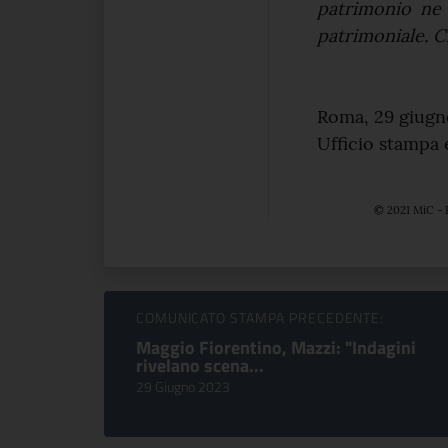
patrimonio ne 
patrimoniale. 
Roma, 29 giugn
Ufficio stampa
© 2021 MiC - 
Sfoglia comunicati
COMUNICATO STAMPA PRECEDENTE:
Maggio Fiorentino, Mazzi: "Indagini
rivelano scena...
29 Giugno 2023