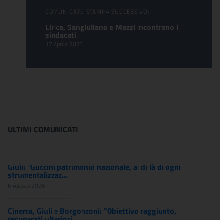
COMUNICATO STAMPA SUCCESSIVO:
Lirica, Sangiuliano e Mazzi incontrano i
sindacati
17 Aprile 2023
ULTIMI COMUNICATI
Giuli: "Guccini patrimonio nazionale, al di là di ogni
strumentalizzaz...
6 Agosto 2026
Cinema, Giuli e Borgonzoni: "Obiettivo raggiunto,
recuperati ulteriori...