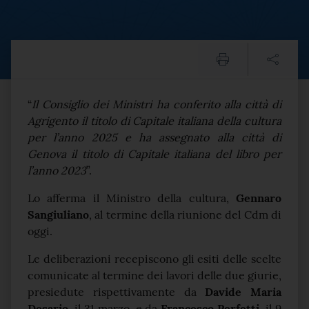
Cdm, Sangiuliano: "Agrigen
Testo del comunicato
“
Il Consiglio dei Ministri ha conferito alla città di
Agrigento il titolo di Capitale italiana della cultura
per l’anno 2025 e ha assegnato alla città di
Genova il titolo di Capitale italiana del libro per
l’anno 2023
”.
Lo afferma il Ministro della cultura,
Gennaro
Sangiuliano
, al termine della riunione del Cdm di
oggi.
Le deliberazioni recepiscono gli esiti delle scelte
comunicate al termine dei lavori delle due giurie,
presiedute rispettivamente da
Davide Maria
Desario
, il 31 marzo, e da
Francesco Perfetti
, il 9