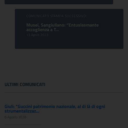
COMUNICATO STAMPA SUCCESSIVO:
Musei, Sangiuliano: “Entusiasmante
accoglienza a T...
13 Aprile 2023
ULTIMI COMUNICATI
Giuli: "Guccini patrimonio nazionale, al di là di ogni
strumentalizzaz...
6 Agosto 2026