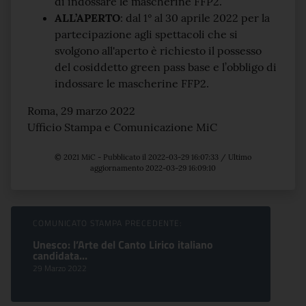
di indossare le mascherine FFP2.
ALL’APERTO
: dal 1° al 30 aprile 2022 per la
partecipazione agli spettacoli che si
svolgono all'aperto è richiesto il possesso
del cosiddetto green pass base e l’obbligo di
indossare le mascherine FFP2.
Roma, 29 marzo 2022
Ufficio Stampa e Comunicazione MiC
© 2021 MiC - Pubblicato il 2022-03-29 16:07:33 / Ultimo
aggiornamento 2022-03-29 16:09:10
Sfoglia comunicati
COMUNICATO STAMPA PRECEDENTE:
Unesco: l’Arte del Canto Lirico italiano
candidata...
29 Marzo 2022