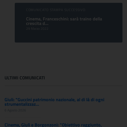
COMUNICATO STAMPA SUCCESSIVO:
Cinema, Franceschini: sarà traino della
crescita d...
29 Marzo 2022
ULTIMI COMUNICATI
Giuli: "Guccini patrimonio nazionale, al di là di ogni
strumentalizzaz...
6 Agosto 2026
Cinema, Giuli e Borgonzoni: "Obiettivo raggiunto,