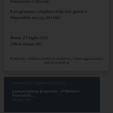
Patrimonio Culturale.
Il programma completo della due giorni è
disponibile sul
sito
del MiC.
Roma, 23 luglio 2021
Ufficio Stampa MiC
© 2021 MiC - Pubblicato il 2021-07-23 16:07:03 / Ultimo aggiornamento
2021-07-23 16:07:34
Sfoglia comunicati
COMUNICATO STAMPA PRECEDENTE:
Comunicazione di servizio - Il Ministro
Franceschi...
23 Luglio 2021