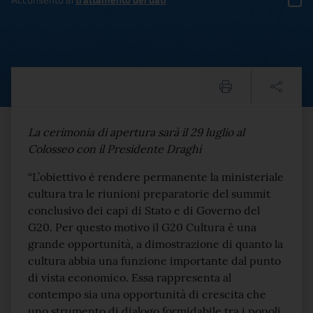
G20, Franceschini: "Render
Testo del comunicato
La cerimonia di apertura sarà il 29 luglio al
Colosseo con il Presidente Draghi
“L’obiettivo è rendere permanente la ministeriale
cultura tra le riunioni preparatorie del summit
conclusivo dei capi di Stato e di Governo del
G20. Per questo motivo il G20 Cultura è una
grande opportunità, a dimostrazione di quanto la
cultura abbia una funzione importante dal punto
di vista economico. Essa rappresenta al
contempo sia una opportunità di crescita che
uno strumento di dialogo formidabile tra i popoli.