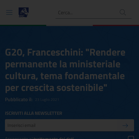
Ricerca
G20, Franceschini: "Rendere
permanente la ministeriale
cultura, tema fondamentale
per crescita sostenibile"
Pubblicato il:
23 Luglio 2021
ISCRIVITI ALLA NEWSLETTER
Inserisci la tua mail
Conferm
Acconsento al
trattamento dei dati