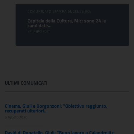
COMUNICATO STAMPA SUCCESSIVO:
Capitale della Cultura, Mic: sono 24 le
candidate...
24 Luglio 2021
ULTIMI COMUNICATI
Cinema, Giuli e Borgonzoni: "Obiettivo raggiunto,
recuperati ulteriori...
6 Agosto 2026
David di Donatello, Giuli: "Buon lavoro a Calandrelli e