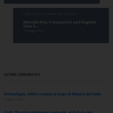
COMUNICATO STAMPA SUCCESSIVO:
Biennale Arte, Franceschini: sarà Eugenio
Viola il...
15 Maggio 2021
ULTIMI COMUNICATI
Archeologia, relitto romano al largo di Mazara del Vallo
8 Agosto 2026
Giuli: "Guccini patrimonio nazionale, al di là di ogni