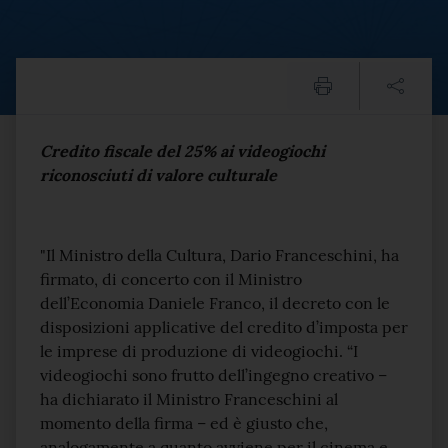
Cinema, Franceschini: firma
Testo del comunicato
Credito fiscale del 25% ai videogiochi
riconosciuti di valore culturale
"Il Ministro della Cultura, Dario Franceschini, ha
firmato, di concerto con il Ministro
dell’Economia Daniele Franco, il decreto con le
disposizioni applicative del credito d’imposta per
le imprese di produzione di videogiochi. “I
videogiochi sono frutto dell’ingegno creativo –
ha dichiarato il Ministro Franceschini al
momento della firma – ed è giusto che,
analogamente a quanto avviene per il cinema e