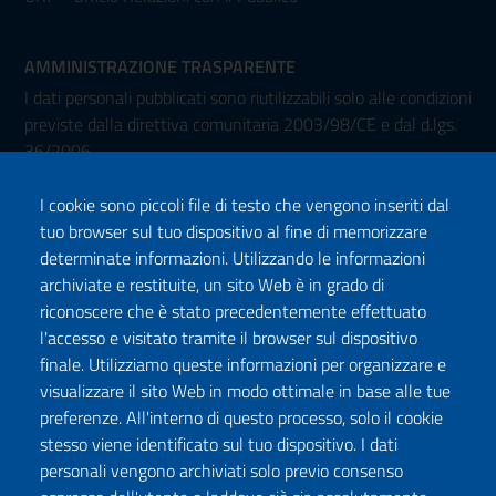
AMMINISTRAZIONE TRASPARENTE
I dati personali pubblicati sono riutilizzabili solo alle condizioni
previste dalla direttiva comunitaria 2003/98/CE e dal d.lgs.
36/2006
I cookie sono piccoli file di testo che vengono inseriti dal
tuo browser sul tuo dispositivo al fine di memorizzare
determinate informazioni. Utilizzando le informazioni
archiviate e restituite, un sito Web è in grado di
riconoscere che è stato precedentemente effettuato
l'accesso e visitato tramite il browser sul dispositivo
Seguici su:
finale. Utilizziamo queste informazioni per organizzare e
Facebook
Twitter
Instagram
Youtube
TikTok
Podcast
visualizzare il sito Web in modo ottimale in base alle tue
preferenze. All'interno di questo processo, solo il cookie
stesso viene identificato sul tuo dispositivo. I dati
ISCRIVITI ALLA NEWSLETTER
personali vengono archiviati solo previo consenso