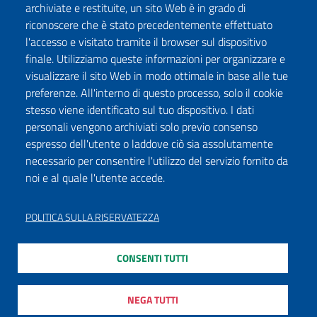
archiviate e restituite, un sito Web è in grado di
riconoscere che è stato precedentemente effettuato
l'accesso e visitato tramite il browser sul dispositivo
Seguici su:
finale. Utilizziamo queste informazioni per organizzare e
Facebook
Twitter
Instagram
Youtube
TikTok
Podcast
visualizzare il sito Web in modo ottimale in base alle tue
preferenze. All'interno di questo processo, solo il cookie
stesso viene identificato sul tuo dispositivo. I dati
ISCRIVITI ALLA NEWSLETTER
personali vengono archiviati solo previo consenso
espresso dell'utente o laddove ciò sia assolutamente
necessario per consentire l'utilizzo del servizio fornito da
noi e al quale l'utente accede.
DICHIARAZIONE DI ACCESSIBILITÀ
PRIVACY POLICY
POLITICA SULLA RISERVATEZZA
NOTE LEGALI
CONSENTI TUTTI
MAPPA DEL SITO
MODULISTICA
NEGA TUTTI