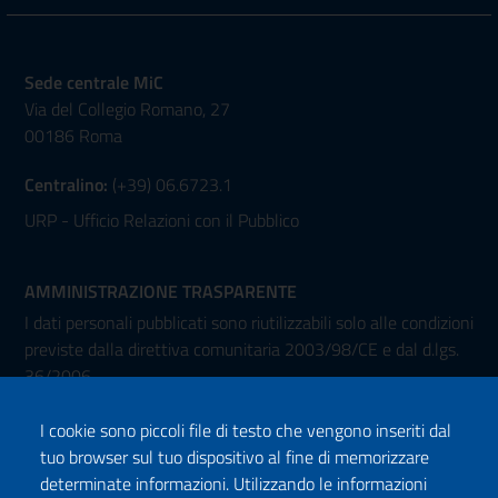
Sede centrale MiC
Via del Collegio Romano, 27
00186 Roma
Centralino:
(+39) 06.6723.1
URP - Ufficio Relazioni con il Pubblico
AMMINISTRAZIONE TRASPARENTE
I dati personali pubblicati sono riutilizzabili solo alle condizioni
previste dalla direttiva comunitaria 2003/98/CE e dal d.lgs.
36/2006
I cookie sono piccoli file di testo che vengono inseriti dal
tuo browser sul tuo dispositivo al fine di memorizzare
determinate informazioni. Utilizzando le informazioni