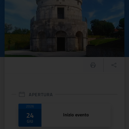
APERTURA
Date di apertura
2026
24
Inizio evento
GIU