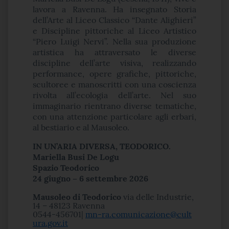
lavora a Ravenna. Ha insegnato Storia
dell’Arte al Liceo Classico “Dante Alighieri”
e Discipline pittoriche al Liceo Artistico
“Piero Luigi Nervi”. Nella sua produzione
artistica ha attraversato le diverse
discipline dell’arte visiva, realizzando
performance, opere grafiche, pittoriche,
scultoree e manoscritti con una coscienza
rivolta all’ecologia dell’arte. Nel suo
immaginario rientrano diverse tematiche,
con una attenzione particolare agli erbari,
al bestiario e al Mausoleo.
IN UN’ARIA DIVERSA, TEODORICO.
Mariella Busi De Logu
Spazio Teodorico
24 giugno – 6 settembre 2026
Mausoleo di Teodorico
via delle Industrie,
14 – 48123 Ravenna
0544-456701|
mn-ra.comunicazione@cult
ura.gov.it