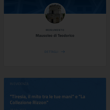
MONUMENTO
Mausoleo di Teodorico
DETTAGLI
IN EVIDENZA
"Tiresia, il mito tra le tue mani" e "La
Collezione Rizzon"
28 July 2022