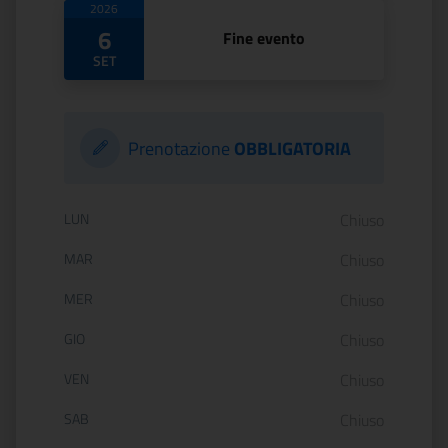
2026
6
Fine evento
SET
Prenotazione
OBBLIGATORIA
Orario di apertura:
LUN
Chiuso
MAR
Chiuso
MER
Chiuso
GIO
Chiuso
VEN
Chiuso
SAB
Chiuso