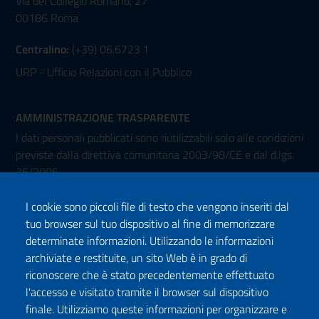
Via del Collegio Romano, 27
00186 Roma
Centralino:
(+39) 06.6723.1
URP - Ufficio Relazioni con il Pubblico
AMMINISTRAZIONE TRASPARENTE
I dati personali pubblicati sono riutilizzabili solo alle condizioni
previste dalla direttiva comunitaria 2003/98/CE e dal d.lgs.
36/2006
I cookie sono piccoli file di testo che vengono inseriti dal
tuo browser sul tuo dispositivo al fine di memorizzare
determinate informazioni. Utilizzando le informazioni
archiviate e restituite, un sito Web è in grado di
riconoscere che è stato precedentemente effettuato
l'accesso e visitato tramite il browser sul dispositivo
Seguici su:
finale. Utilizziamo queste informazioni per organizzare e
Facebook
Twitter
Instagram
Youtube
TikTok
Podcast