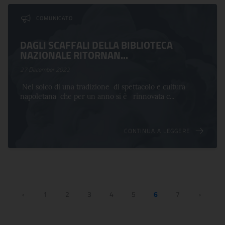
COMUNICATO
DAGLI SCAFFALI DELLA BIBLIOTECA
NAZIONALE RITORNAN...
27 December 2022
Nel solco di una tradizione di spettacolo e cultura
napoletana che per un anno si è rinnovata c...
CONTINUA A LEGGERE
‹
1
2
3
4
5
6
7
›