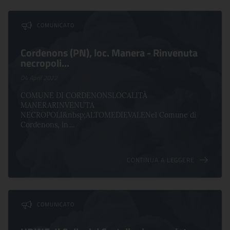
Comunicati con tag Cultura
COMUNICATO
Cordenons (PN), loc. Manera - Rinvenuta
necropoli...
04 April 2022
COMUNE DI CORDENONSLOCALITÀ
MANERARINVENUTA
NECROPOLI&nbsp;ALTOMEDIEVALENel Comune di
Cordenons, in....
CONTINUA A LEGGERE
COMUNICATO