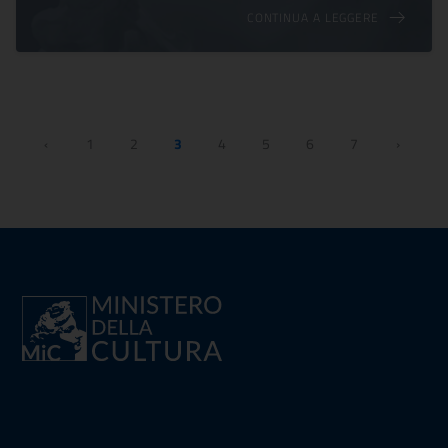
CONTINUA A LEGGERE
‹
1
2
3
4
5
6
7
›