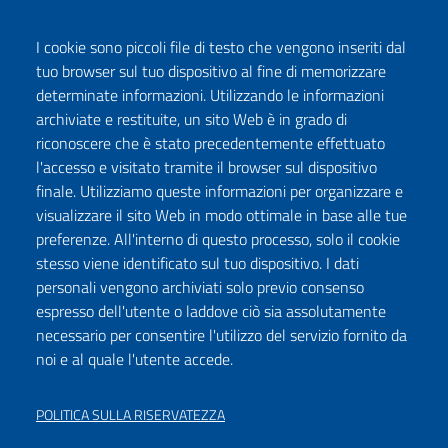
I cookie sono piccoli file di testo che vengono inseriti dal
tuo browser sul tuo dispositivo al fine di memorizzare
determinate informazioni. Utilizzando le informazioni
archiviate e restituite, un sito Web è in grado di
riconoscere che è stato precedentemente effettuato
l'accesso e visitato tramite il browser sul dispositivo
Seguici su:
finale. Utilizziamo queste informazioni per organizzare e
Facebook
Twitter
Instagram
Youtube
TikTok
Podcast
visualizzare il sito Web in modo ottimale in base alle tue
preferenze. All'interno di questo processo, solo il cookie
stesso viene identificato sul tuo dispositivo. I dati
ISCRIVITI ALLA NEWSLETTER
personali vengono archiviati solo previo consenso
espresso dell'utente o laddove ciò sia assolutamente
necessario per consentire l'utilizzo del servizio fornito da
noi e al quale l'utente accede.
DICHIARAZIONE DI ACCESSIBILITÀ
PRIVACY POLICY
POLITICA SULLA RISERVATEZZA