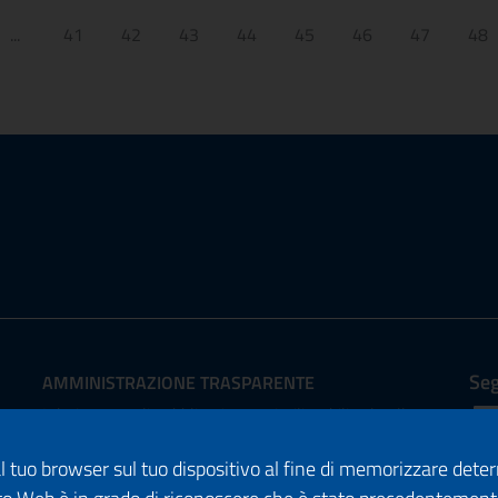
...
41
42
43
44
45
46
47
48
Seg
AMMINISTRAZIONE TRASPARENTE
I dati personali pubblicati sono riutilizzabili solo alle
condizioni previste dalla direttiva comunitaria
dal tuo browser sul tuo dispositivo al fine di memorizzare det
2003/98/CE e dal d.lgs. 36/2006
IS