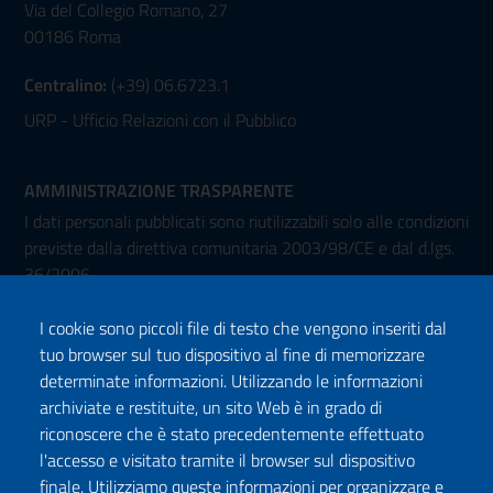
Via del Collegio Romano, 27
00186 Roma
Centralino:
(+39) 06.6723.1
URP - Ufficio Relazioni con il Pubblico
AMMINISTRAZIONE TRASPARENTE
I dati personali pubblicati sono riutilizzabili solo alle condizioni
previste dalla direttiva comunitaria 2003/98/CE e dal d.lgs.
36/2006
I cookie sono piccoli file di testo che vengono inseriti dal
tuo browser sul tuo dispositivo al fine di memorizzare
determinate informazioni. Utilizzando le informazioni
archiviate e restituite, un sito Web è in grado di
riconoscere che è stato precedentemente effettuato
l'accesso e visitato tramite il browser sul dispositivo
Seguici su:
finale. Utilizziamo queste informazioni per organizzare e