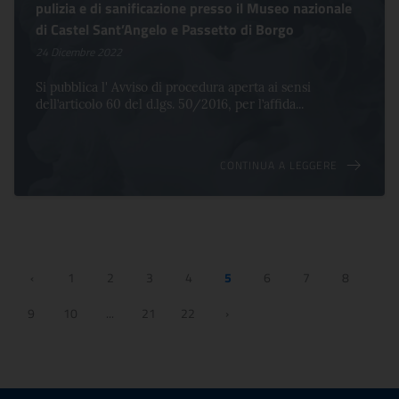
pulizia e di sanificazione presso il Museo nazionale
di Castel Sant’Angelo e Passetto di Borgo
24 Dicembre 2022
Si pubblica l' Avviso di procedura aperta ai sensi
dell’articolo 60 del d.lgs. 50/2016, per l’affida...
CONTINUA A LEGGERE
‹
1
2
3
4
5
6
7
8
9
10
...
21
22
›