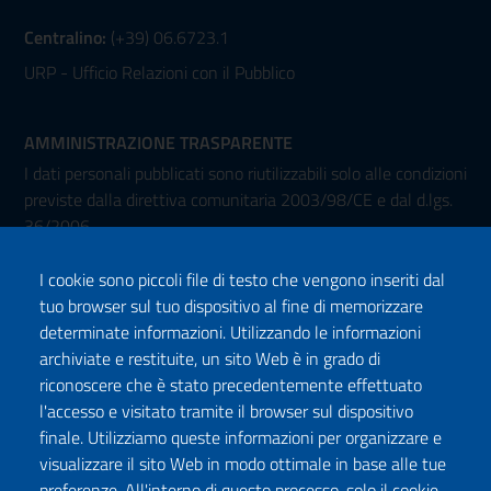
Centralino:
(+39) 06.6723.1
URP - Ufficio Relazioni con il Pubblico
AMMINISTRAZIONE TRASPARENTE
I dati personali pubblicati sono riutilizzabili solo alle condizioni
previste dalla direttiva comunitaria 2003/98/CE e dal d.lgs.
36/2006
I cookie sono piccoli file di testo che vengono inseriti dal
tuo browser sul tuo dispositivo al fine di memorizzare
determinate informazioni. Utilizzando le informazioni
archiviate e restituite, un sito Web è in grado di
riconoscere che è stato precedentemente effettuato
l'accesso e visitato tramite il browser sul dispositivo
Seguici su:
finale. Utilizziamo queste informazioni per organizzare e
Facebook
Twitter
Instagram
Youtube
TikTok
Podcast
visualizzare il sito Web in modo ottimale in base alle tue
preferenze. All'interno di questo processo, solo il cookie