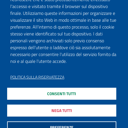
l'accesso e visitato tramite il browser sul dispositivo
Seguici su:
finale. Utilizziamo queste informazioni per organizzare e
Facebook
Twitter
Instagram
Youtube
TikTok
Podcast
visualizzare il sito Web in modo ottimale in base alle tue
preferenze. All'interno di questo processo, solo il cookie
stesso viene identificato sul tuo dispositivo. I dati
ISCRIVITI ALLA NEWSLETTER
personali vengono archiviati solo previo consenso
espresso dell'utente o laddove ciò sia assolutamente
necessario per consentire l'utilizzo del servizio fornito da
noi e al quale l'utente accede.
DICHIARAZIONE DI ACCESSIBILITÀ
PRIVACY POLICY
POLITICA SULLA RISERVATEZZA
NOTE LEGALI
CONSENTI TUTTI
MAPPA DEL SITO
MODULISTICA
NEGA TUTTI
PREFERENZE