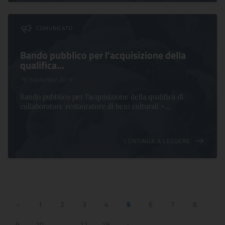
COMUNICATO
Bando pubblico per l’acquisizione della
qualifica...
16 September 2016
Bando pubblico per l’acquisizione della qualifica di
collaboratore restauratore di beni culturali –....
CONTINUA A LEGGERE
‹
1
2
3
4
5
6
7
8
9
10
...
17
18
›