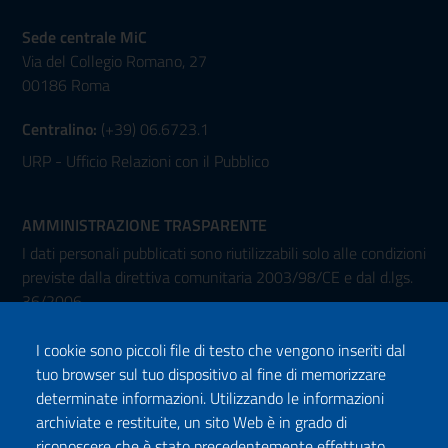
Sede centrale MiC
Via del Collegio Romano, 27
00186 Roma
Centralino:
(+39) 06.6723.1
URP - Ufficio Relazioni con il Pubblico
AMMINISTRAZIONE TRASPARENTE
I dati personali pubblicati sono riutilizzabili solo alle condizioni
previste dalla direttiva comunitaria 2003/98/CE e dal d.lgs.
36/2006
I cookie sono piccoli file di testo che vengono inseriti dal
tuo browser sul tuo dispositivo al fine di memorizzare
determinate informazioni. Utilizzando le informazioni
archiviate e restituite, un sito Web è in grado di
riconoscere che è stato precedentemente effettuato